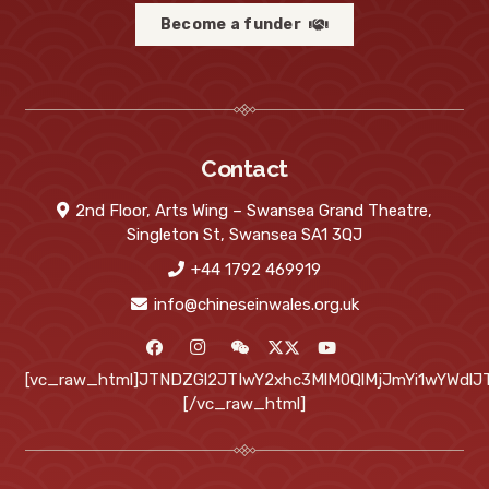
Become a funder
Contact
2nd Floor, Arts Wing – Swansea Grand Theatre,
Singleton St, Swansea SA1 3QJ
+44 1792 469919
info@chineseinwales.org.uk
[vc_raw_html]JTNDZGl2JTIwY2xhc3MlM0QlMjJmYi1wYWd
[/vc_raw_html]