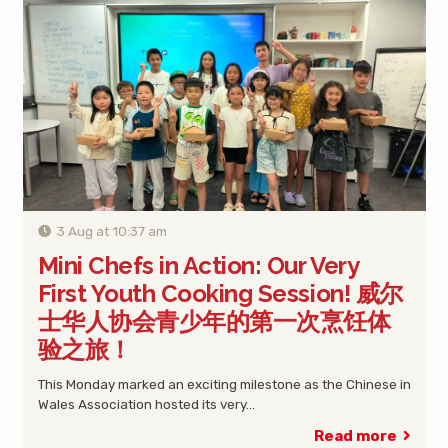
3 Aug at 10:37 am
Mini Chefs in Action: Our Very
First Youth Cooking Session! 威尔
士华人协会青少年的第一次烹饪体
验之旅！
This Monday marked an exciting milestone as the Chinese in
Wales Association hosted its very…
Read more