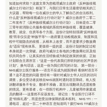
知道如何求助？这篇文章为您梳理威尔士政府《反种族歧视
威尔士行动计划》框架下，与我们日常生活最密切相关的三
大议题，帮助每一位在威尔士的华人了解自己的合法权利。
什么是”反种族歧视威尔士行动计划”？ 威尔士政府于二零二
二年发布了《反种族歧视威尔士行动计划》，目标是在二零
三零年前消除公共服务领域的系统性种族歧视，覆盖健康、
教育、就业、住房等各个方面。这份计划特别强调”反种族歧
视”而非仅仅是”种族平等”——政府要主动检视政策、制度和流
程中可能隐含的歧视，从根本上改变，而不是要求少数族裔
去”适应”现有体系。 更值得一提的是，这份计划的制定过程
本身就是一次突破。政府与威尔士各地的少数族裔社区及组
织共同合作，让真实的生活经验成为制定政策的依据。正如
计划联合主席所言：”这是一份代表我们所听到的社区声音的
计划”。换句话说，这是一份为我们而写的计划。 第一部分：
NHS威尔士医疗服务——语言不应成为就医障碍 看病时语言不
通？这不是您的问题 曾经有一项针对威尔士华人社区的访问
调查，多位受访者反映在NHS就医时遇到语言障碍。有人投
诉翻译服务不专业、翻译不准确，甚至出现翻译员态度粗鲁
的情况。更有甚者，在一些医疗机构中，儿童被用作家庭成
员的翻译——这显然不应该发生。 请记住：专业医疗口译不
是”特殊礼遇”，而是您受法律保障的基本权利。 NHS 111：一
通电话，超过一百二十种语言 您知道吗？拨打NHS 111威尔士