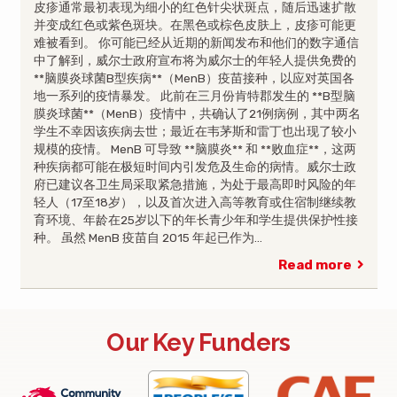
皮疹通常最初表现为细小的红色针尖状斑点，随后迅速扩散
并变成红色或紫色斑块。在黑色或棕色皮肤上，皮疹可能更
难被看到。 你可能已经从近期的新闻发布和他们的数字通信
中了解到，威尔士政府宣布将为威尔士的年轻人提供免费的
**脑膜炎球菌B型疾病**（MenB）疫苗接种，以应对英国各
地一系列的疫情暴发。 此前在三月份肯特郡发生的 **B型脑
膜炎球菌**（MenB）疫情中，共确认了21例病例，其中两名
学生不幸因该疾病去世；最近在韦茅斯和雷丁也出现了较小
规模的疫情。 MenB 可导致 **脑膜炎** 和 **败血症**，这两
种疾病都可能在极短时间内引发危及生命的病情。威尔士政
府已建议各卫生局采取紧急措施，为处于最高即时风险的年
轻人（17至18岁），以及首次进入高等教育或住宿制继续教
育环境、年龄在25岁以下的年长青少年和学生提供保护性接
种。 虽然 MenB 疫苗自 2015 年起已作为…
Read more
Our Key Funders