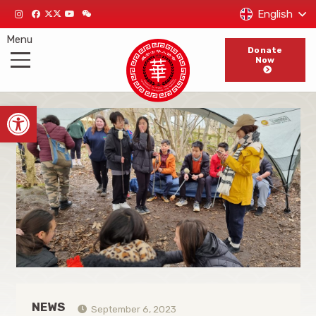
English
Menu
Donate
Now
Open toolbar
NEWS
September 6, 2023