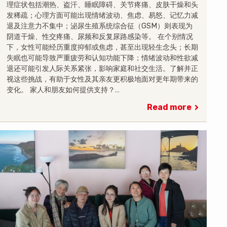
理症状包括潮热、盗汗、睡眠障碍、关节疼痛、皮肤干燥和头
发稀疏；心理方面可能出现情绪波动、焦虑、易怒、记忆力减
退及注意力不集中；泌尿生殖系统综合征（GSM）则表现为
阴道干燥、性交疼痛、尿频和反复尿路感染等。 在个别情况
下，女性可能经历重度抑郁或焦虑，甚至出现轻生念头；长期
失眠也可能导致严重疲劳和认知功能下降；情绪波动和性欲减
退还可能引发人际关系紧张，影响家庭和社交生活。了解并正
视这些挑战，有助于女性及其亲友更积极地面对更年期带来的
变化。 家人和朋友如何提供支持？…
Read more