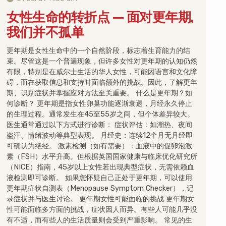
女性生命的转折点 — 面对更年期,
我们并不孤单
更年期是女性生命中的一个自然阶段，标志着生育能力的结
束。尽管这是一个普遍现象，但许多女性对更年期的认知仍然
有限，特别是在威尔士生活的华人女性，可能因语言和文化障
碍，而在获取信息和支持时面临额外的挑战。因此，了解更年
期、识别症状并掌握应对方法至关重要。 什么是更年期？如
何诊断？ 更年期是指女性卵巢功能逐渐衰退，月经永久停止
的生理过程。通常发生在45至55岁之间，但个体差异较大。
医生通常通过以下方式进行诊断： 症状评估：如潮热、夜间
盗汗、情绪波动等典型表现。 月经史：连续12个月无月经即
可确认为绝经。 激素检测（如有需要）：血液中的促卵泡激
素（FSH）水平升高。但根据英国国家健康与临床优化研究所
（NICE）指南，45岁以上女性若出现典型症状，无需依赖血
液检测即可诊断。 如果您怀疑自己正处于更年期，可以使用
更年期症状自测表（Menopause Symptom Checker），记
录症状并与医生讨论。 更年期女性可能面临的挑战 更年期女
性可能面临多方面的挑战，症状因人而异。有些人可能几乎没
有不适，而有些人的生活质量则会受到严重影响。 常见的生