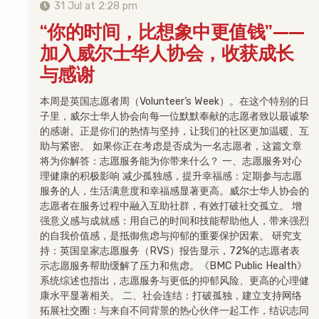
31 Jul at 2:28 pm
“你的时间，比想象中更值钱”——
加入威尔士华人协会，收获成长
与感谢
本周是英国志愿者周（Volunteer’s Week）。在这个特别的日
子里，威尔士华人协会向每一位默默奉献的志愿者致以最诚挚
的感谢。正是你们的热情与坚持，让我们的社区更加温暖、互
助与紧密。 如果你正在考虑是否成为一名志愿者，这篇文章
将为你解答：志愿服务能为你带来什么？ 一、志愿服务对心
理健康的积极影响 减少孤独感，提升幸福感：定期参与志愿
服务的人，生活满意度和幸福感显著更高。威尔士华人协会的
志愿者在服务过程中融入互助社群，有效打破社交孤立。 增
强意义感与成就感：用自己的时间和技能帮助他人，带来强烈
的自我价值感，是抵御焦虑与抑郁的重要保护因素。 研究支
持：英国皇家志愿服务（RVS）报告显示，72%的志愿者表
示志愿服务帮助缓解了压力和焦虑。《BMC Public Health》
系统综述也指出，志愿服务与更低的抑郁风险、更高的心理健
康水平显著相关。 二、社会连结：打破孤独，建立支持网络
拓展社交圈：与来自不同背景的热心伙伴一起工作，结识志同