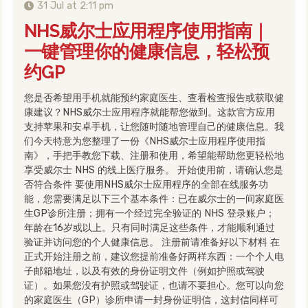
31 Jul at 2:11 pm
NHS威尔士应用程序使用指南｜
一键管理你的健康信息，轻松预
约GP
您是否希望用手机就能预约家庭医生、查看检查报告或获取健
康建议？NHS威尔士应用程序就能帮您做到。这款官方应用
支持苹果和安卓手机，让您随时随地管理自己的健康信息。我
们今天特意为您整理了一份《NHS威尔士应用程序使用指
南》，手把手教您下载、注册和使用，希望能帮助您更轻松地
享受威尔士 NHS 的线上医疗服务。 开始使用前，请确认您是
否符合条件 要使用NHS威尔士应用程序的全部在线服务功
能，您需要满足以下三个基本条件：已在威尔士的一间家庭医
生GP诊所注册；拥有一个经过完全验证的 NHS 登录账户；
年龄在16岁或以上。只有同时满足这些条件，才能顺利通过
验证并访问您的个人健康信息。 注册前请准备好以下材料 在
正式开始注册之前，建议您提前准备好两样东西：一个个人电
子邮箱地址，以及有效的身份证明文件（例如护照或驾驶
证）。如果您没有护照或驾驶证，也请不要担心。您可以向您
的家庭医生（GP）诊所申请一封身份证明信，这封信同样可