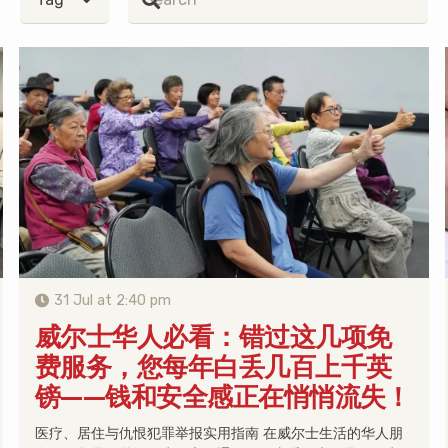
31 Jul at 2:40 pm
威尔士华人必看：错过这几项免
费服务，您每年白丢几百上千英
镑——钱和安全感正在悄悄流失！
医疗、居住与仇恨犯罪举报实用指南 在威尔士生活的华人朋