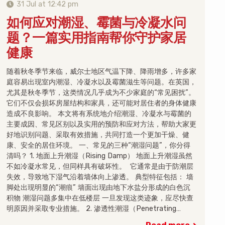
31 Jul at 12:42 pm
如何应对潮湿、霉菌与冷凝水问
题？一篇实用指南帮你守护家居
健康
随着秋冬季节来临，威尔士地区气温下降、降雨增多，许多家
庭容易出现室内潮湿、冷凝水以及霉菌滋生等问题。在英国，
尤其是秋冬季节，这类情况几乎成为不少家庭的“常见困扰”。
它们不仅会损坏房屋结构和家具，还可能对居住者的身体健康
造成不良影响。 本文将有系统地介绍潮湿、冷凝水与霉菌的
主要成因、常见区别以及实用的预防和应对方法，帮助大家更
好地识别问题、采取有效措施，共同打造一个更加干燥、健
康、安全的居住环境。 一、常见的三种“潮湿问题”，你分得
清吗？ 1. 地面上升潮湿（Rising Damp） 地面上升潮湿虽然
不如冷凝水常见，但同样具有破坏性。 它通常是由于防潮层
失效，导致地下湿气沿着墙体向上渗透。 典型特征包括： 墙
脚处出现明显的“潮痕” 墙面出现由地下水盐分形成的白色沉
积物 潮湿问题多集中在低楼层 一旦发现这类迹象，应尽快查
明原因并采取专业措施。 2. 渗透性潮湿（Penetrating…