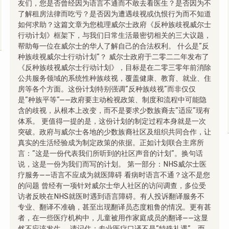
友们，您是否曾经因为语言不通而不敢去看医生？是否因为不
了解租房法律而吃亏？是否因为遭遇歧视或仇恨行为而不知道
如何求助？这篇文章为您梳理威尔士政府《反种族歧视威尔士
行动计划》框架下，与我们日常生活最密切相关的三大议题，
帮助每一位在威尔士的华人了解自己的合法权利。 什么是”反
种族歧视威尔士行动计划”？ 威尔士政府于二零二二年发布了
《反种族歧视威尔士行动计划》，目标是在二零三零年前消除
公共服务领域的系统性种族歧视，覆盖健康、教育、就业、住
房等各个方面。这份计划特别强调”反种族歧视”而非仅仅
是”种族平等”——政府要主动检视政策、制度和流程中可能隐
含的歧视，从根本上改变，而不是要求少数族裔去”适应”现有
体系。 更值得一提的是，这份计划的制定过程本身就是一次
突破。政府与威尔士各地的少数族裔社区及组织共同合作，让
真实的生活经验成为制定政策的依据。正如计划联合主席所
言：”这是一份代表我们所听到的社区声音的计划”。换句话
说，这是一份为我们而写的计划。 第一部分：NHS威尔士医
疗服务——语言不应成为就医障碍 看病时语言不通？这不是您
的问题 曾经有一项针对威尔士华人社区的访问调查，多位受
访者反映在NHS就医时遇到语言障碍。有人投诉翻译服务不
专业、翻译不准确，甚至出现翻译员态度粗鲁的情况。更有甚
者，在一些医疗机构中，儿童被用作家庭成员的翻译——这显
然不应该发生。 请记住：专业医疗口译不是”特殊礼遇”，而