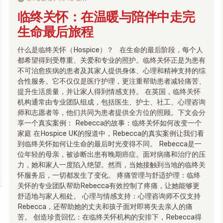
临终关怀：在温暖与陪伴中走完
生命最后旅程
什么是临终关怀（Hospice）？ 在生命的最后阶段，每个人
都希望得到受尊重、关爱和专业的照护。临终关怀正是为患有
不可治愈疾病的患者及其家人提供身体、心理和精神支持的综
合性服务。它不仅仅是医疗护理，更注重帮助患者减轻痛苦、
提升生活质量，并让家人得到情感支持。 在英国，临终关怀
机构通常由专业团队组成，包括医生、护士、社工、心理咨询
师和志愿者等，他们共同为患者提供全方位的照顾。下文会分
享一个真实案例： Rebecca的故事：临终关怀如何改变一个
家庭 在Hospice UK的报道中，Rebecca的真实案例让我们看
到临终关怀如何让生命的最后时光变得不同。 Rebecca是一
位年轻的母亲，被诊断出患有晚期癌症。面对病痛和治疗的压
力，她和家人一度陷入绝望。然而，当她接触到当地的临终关
怀服务后，一切都发生了变化。 疼痛管理与舒适护理：临终
关怀的专业团队帮助Rebecca有效控制了疼痛，让她能够更
舒适地与家人相处。 心理与情感支持：心理咨询师不仅支持
Rebecca，还帮助她的丈夫和孩子面对即将失去亲人的痛
苦。 创造珍贵回忆：在临终关怀机构的安排下，Rebecca得