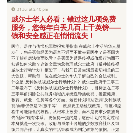
31 Jul at 2:40 pm
威尔士华人必看：错过这几项免费
服务，您每年白丢几百上千英镑——
钱和安全感正在悄悄流失！
医疗、居住与仇恨犯罪举报实用指南 在威尔士生活的华人朋
友们，您是否曾经因为语言不通而不敢去看医生？是否因为
不了解租房法律而吃亏？是否因为遭遇歧视或仇恨行为而不
知道如何求助？这篇文章为您梳理威尔士政府《反种族歧视
威尔士行动计划》框架下，与我们日常生活最密切相关的三
大议题，帮助每一位在威尔士的华人了解自己的合法权利。
什么是”反种族歧视威尔士行动计划”？ 威尔士政府于二零二
二年发布了《反种族歧视威尔士行动计划》，目标是在二零
三零年前消除公共服务领域的系统性种族歧视，覆盖健康、
教育、就业、住房等各个方面。这份计划特别强调”反种族歧
视”而非仅仅是”种族平等”——政府要主动检视政策、制度和流
程中可能隐含的歧视，从根本上改变，而不是要求少数族裔
去”适应”现有体系。 更值得一提的是，这份计划的制定过程
本身就是一次突破。政府与威尔士各地的少数族裔社区及组
织共同合作，让真实的生活经验成为制定政策的依据。正如