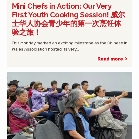
Mini Chefs in Action: Our Very
First Youth Cooking Session! 威尔
士华人协会青少年的第一次烹饪体
验之旅！
This Monday marked an exciting milestone as the Chinese in
Wales Association hosted its very…
Read more