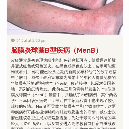
31 Jul at 2:33 pm
脑膜炎球菌B型疾病（MenB）
皮疹通常最初表现为细小的红色针尖状斑点，随后迅速扩散
并变成红色或紫色斑块。在黑色或棕色皮肤上，皮疹可能更
难被看到。 你可能已经从近期的新闻发布和他们的数字通信
中了解到，威尔士政府宣布将为威尔士的年轻人提供免费的
**脑膜炎球菌B型疾病**（MenB）疫苗接种，以应对英国各
地一系列的疫情暴发。 此前在三月份肯特郡发生的 **B型脑
膜炎球菌**（MenB）疫情中，共确认了21例病例，其中两名
学生不幸因该疾病去世；最近在韦茅斯和雷丁也出现了较小
规模的疫情。 MenB 可导致 **脑膜炎** 和 **败血症**，这两
种疾病都可能在极短时间内引发危及生命的病情。威尔士政
府已建议各卫生局采取紧急措施，为处于最高即时风险的年
轻人（17至18岁），以及首次进入高等教育或住宿制继续教