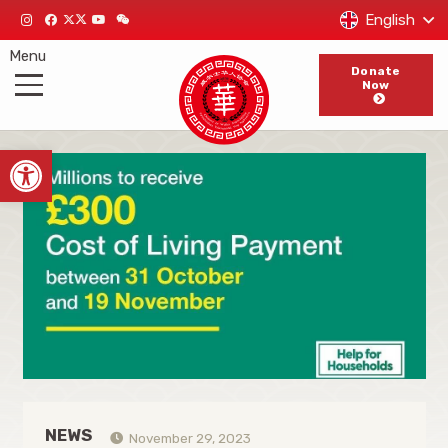
English
Menu
Donate
Now
Open toolbar
NEWS
November 29, 2023