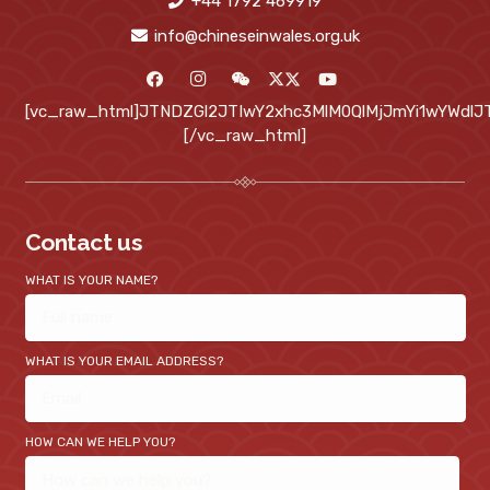
+44 1792 469919
info@chineseinwales.org.uk
[vc_raw_html]JTNDZGl2JTIwY2xhc3MlM0QlMjJmYi1wYWd
[/vc_raw_html]
Contact us
WHAT IS YOUR NAME?
WHAT IS YOUR EMAIL ADDRESS?
HOW CAN WE HELP YOU?