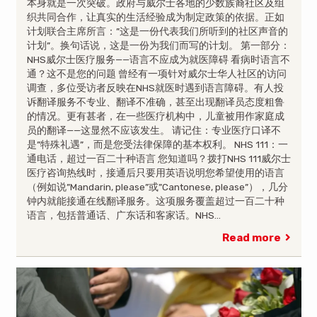
本身就是一次突破。政府与威尔士各地的少数族裔社区及组
织共同合作，让真实的生活经验成为制定政策的依据。正如
计划联合主席所言：”这是一份代表我们所听到的社区声音的
计划”。换句话说，这是一份为我们而写的计划。 第一部分：
NHS威尔士医疗服务——语言不应成为就医障碍 看病时语言不
通？这不是您的问题 曾经有一项针对威尔士华人社区的访问
调查，多位受访者反映在NHS就医时遇到语言障碍。有人投
诉翻译服务不专业、翻译不准确，甚至出现翻译员态度粗鲁
的情况。更有甚者，在一些医疗机构中，儿童被用作家庭成
员的翻译——这显然不应该发生。 请记住：专业医疗口译不
是”特殊礼遇”，而是您受法律保障的基本权利。 NHS 111：一
通电话，超过一百二十种语言 您知道吗？拨打NHS 111威尔士
医疗咨询热线时，接通后只要用英语说明您希望使用的语言
（例如说”Mandarin, please”或”Cantonese, please”），几分
钟内就能接通在线翻译服务。这项服务覆盖超过一百二十种
语言，包括普通话、广东话和客家话。NHS…
Read more