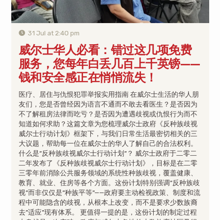
31 Jul at 2:40 pm
威尔士华人必看：错过这几项免费
服务，您每年白丢几百上千英镑——
钱和安全感正在悄悄流失！
医疗、居住与仇恨犯罪举报实用指南 在威尔士生活的华人朋
友们，您是否曾经因为语言不通而不敢去看医生？是否因为
不了解租房法律而吃亏？是否因为遭遇歧视或仇恨行为而不
知道如何求助？这篇文章为您梳理威尔士政府《反种族歧视
威尔士行动计划》框架下，与我们日常生活最密切相关的三
大议题，帮助每一位在威尔士的华人了解自己的合法权利。
什么是”反种族歧视威尔士行动计划”？ 威尔士政府于二零二
二年发布了《反种族歧视威尔士行动计划》，目标是在二零
三零年前消除公共服务领域的系统性种族歧视，覆盖健康、
教育、就业、住房等各个方面。这份计划特别强调”反种族歧
视”而非仅仅是”种族平等”——政府要主动检视政策、制度和流
程中可能隐含的歧视，从根本上改变，而不是要求少数族裔
去”适应”现有体系。 更值得一提的是，这份计划的制定过程