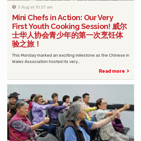
3 Aug at 10:37 am
Mini Chefs in Action: Our Very
First Youth Cooking Session! 威尔
士华人协会青少年的第一次烹饪体
验之旅！
This Monday marked an exciting milestone as the Chinese in
Wales Association hosted its very…
Read more