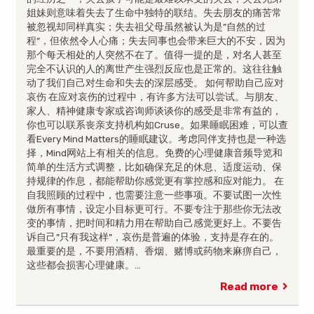
姐妹则意味着失去了生命中独特的联结。失去朋友的痛苦常
被忽视却同样真实；失去祖父母虽然被认为是”自然的过
程”，但依然令人心痛；失去同事也会带来巨大的不安，因为
那个每天相处的人突然不在了。值得一提的是，对名人甚至
完全不认识的人的离世产生强烈反应也是正常的。这往往触
动了我们自己对生命和失去的深层感受。 如何帮助自己应对
哀伤 在应对哀伤的过程中，有许多方法可以尝试。与朋友、
家人、精神健康专家或咨询师谈谈你的感受是非常有益的，
你也可以联系丧亲支持机构如Cruse。如果睡眠困难，可以查
看Every Mind Matters的睡眠建议。考虑同伴支持也是一种选
择，Mind网站上有相关的信息。免费的心理健康音频导览和
简单的生活方式调整，比如确保充足的休息、适度运动、保
持规律的作息，都能帮助你感觉更有掌控感和应对能力。 在
自我照顾的过程中，也需要注意一些事项。不要试图一次性
做所有事情，设定小目标更可行。不要专注于那些你无法改
变的事情，把时间和精力用在帮助自己感觉更好上。不要告
诉自己”只有我这样”，哀伤是普遍的体验，支持是存在的。
最重要的是，不要用酒精、香烟、赌博或药物来麻痹自己，
这些都会损害心理健康。…
Read more