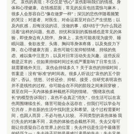
式。 哀伤的表现：不仅仅是”伤心” 哀伤影响我们的情感、身
体和心理健康。在情感层面，常见的反应包括震惊与麻木，
很多人会形容自己”像在做梦一样”；深沉的悲伤伴随着频繁
的哭泣；对逝者、对医生、对命运甚至对自己产生愤怒；以
及内疚感，后悔没说的话、没做的事，或纠结于”为什么我还
活着”这样的问题。焦虑、担忧和深刻的孤独感也是常见的体
验，即使身边有人陪伴。 身体上，哀伤可能表现为疲劳、睡
眠问题、食欲改变、头痛、胸闷等身体疼痛，以及免疫力下
降。在心理健康方面，哀伤可能引发抑郁情绪、持续的焦
虑、难以集中注意力，以及对日常活动失去兴趣。这些反应
都是正常的，但如果持续时间过长或严重影响了日常生活，
就需要格外关注。 哀伤会持续多久？ 关于哀伤的持续时间，
答案是：没有”标准”的时间表。很多人听说过”哀伤的五个阶
段”，否认、愤怒、讨价还价、抑郁、接受，但研究表明哀伤
并不是线性的过程。你可能会在不同的阶段之间来回穿梭，
甚至在同一天内体验多种截然不同的情绪。 “围绕哀伤成
长”的模型告诉我们，哀伤不会真正”消失”，但生活可以在哀
伤周围继续生长。痛苦可能会永远存在，但我们可以学会与
它共存，并在新的生活中找到意义和希望。这个过程需要时
间，也因人而异，不必与他人比较。 不同类型的哀伤体验 我
们失去的对象不同，哀伤的体验也会截然不同。失去父母可
能让你质疑自己在世界上的位置；失去伴侣是生活中最痛苦
的经历之一；失去孩子可能是最难以承受的失去；失去兄弟