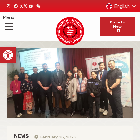
English
Menu
Donate
Now
Open toolbar
NEWS
February 28, 2023