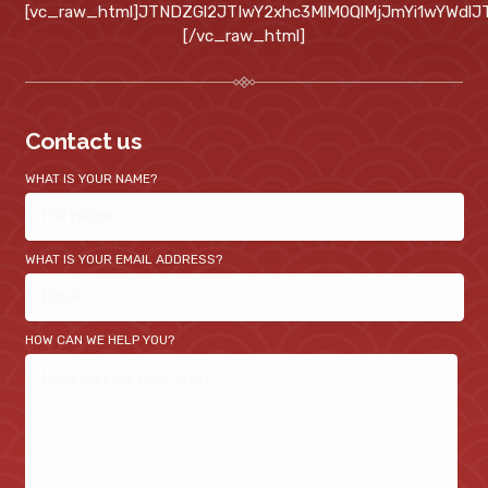
[vc_raw_html]JTNDZGl2JTIwY2xhc3MlM0QlMjJmYi1wYWd
[/vc_raw_html]
Contact us
WHAT IS YOUR NAME?
WHAT IS YOUR EMAIL ADDRESS?
HOW CAN WE HELP YOU?