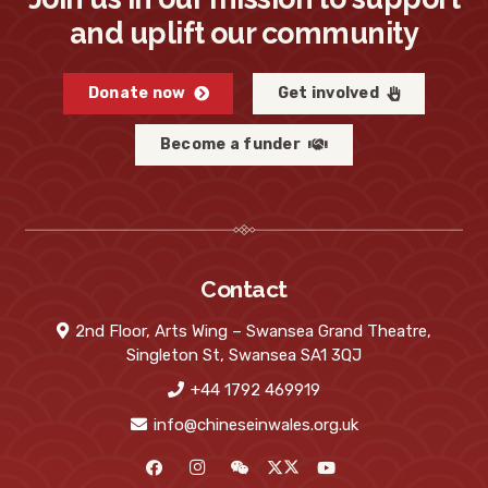
and uplift our community
Donate now
Get involved
Become a funder
Contact
2nd Floor, Arts Wing – Swansea Grand Theatre,
Singleton St, Swansea SA1 3QJ
+44 1792 469919
info@chineseinwales.org.uk